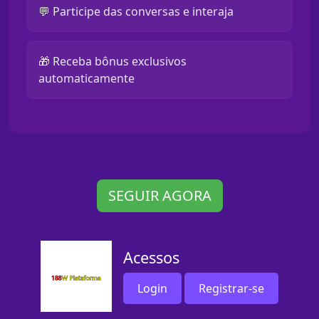
💬 Participe das conversas e interaja
🎁 Receba bônus exclusivos
automaticamente
SEGUIR AGORA
Acessos
Login
Registrar-se