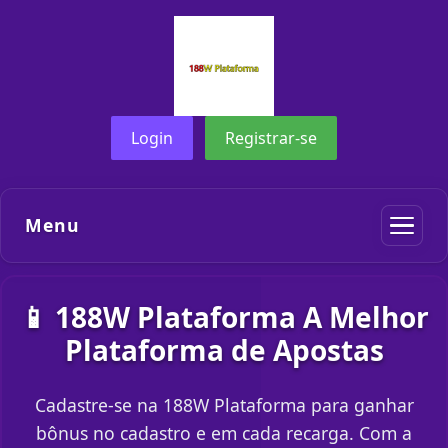
Login
Registrar-se
Menu
📱 188W Plataforma A Melhor
Plataforma de Apostas
Cadastre-se na 188W Plataforma para ganhar
bônus no cadastro e em cada recarga. Com a