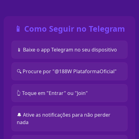
📱 Como Seguir no Telegram
📱 Baixe o app Telegram no seu dispositivo
🔍 Procure por "@188W PlataformaOficial"
👆 Toque em "Entrar" ou "Join"
🔔 Ative as notificações para não perder
nada