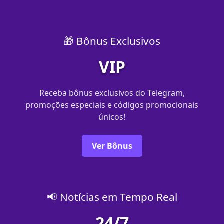
🎁 Bônus Exclusivos
VIP
Receba bônus exclusivos do Telegram,
promoções especiais e códigos promocionais
únicos!
Ver Bônus
📢 Notícias em Tempo Real
24/7