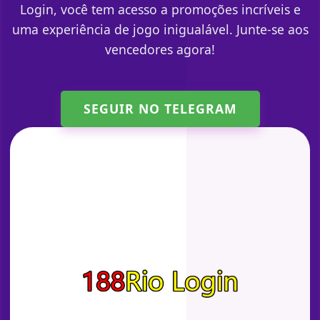
Login, você tem acesso a promoções incríveis e
uma experiência de jogo inigualável. Junte-se aos
vencedores agora!
SEGUIR NO TELEGRAM