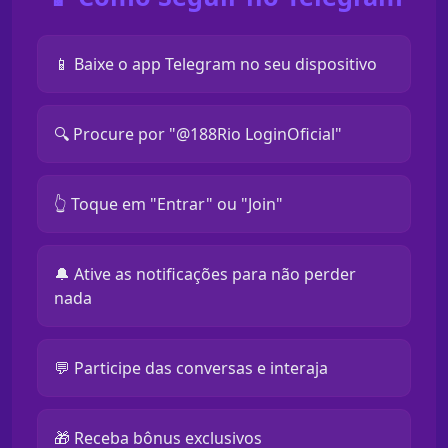
📱 Baixe o app Telegram no seu dispositivo
🔍 Procure por "@188Rio LoginOficial"
👆 Toque em "Entrar" ou "Join"
🔔 Ative as notificações para não perder
nada
💬 Participe das conversas e interaja
🎁 Receba bônus exclusivos