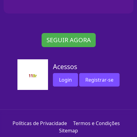
SEGUIR AGORA
Acessos
Login
Registrar-se
Políticas de Privacidade
Termos e Condições
Sitemap