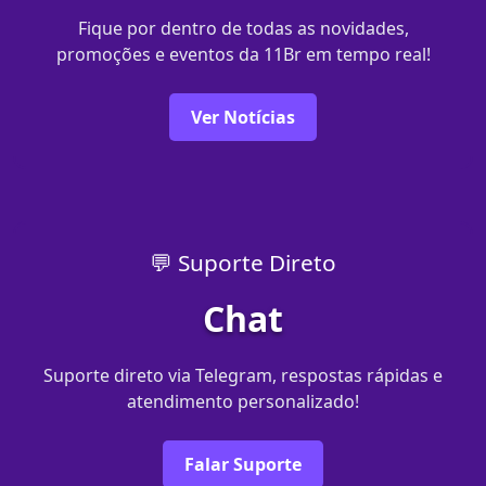
Fique por dentro de todas as novidades,
promoções e eventos da 11Br em tempo real!
Ver Notícias
💬 Suporte Direto
Chat
Suporte direto via Telegram, respostas rápidas e
atendimento personalizado!
Falar Suporte