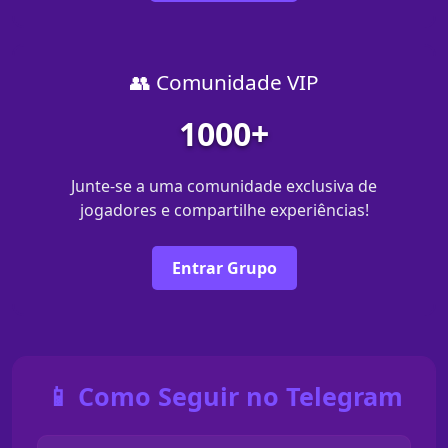
👥 Comunidade VIP
1000+
Junte-se a uma comunidade exclusiva de
jogadores e compartilhe experiências!
Entrar Grupo
📱 Como Seguir no Telegram