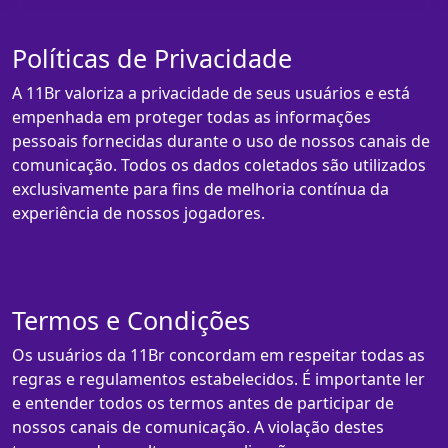
Políticas de Privacidade
A 11Br valoriza a privacidade de seus usuários e está
empenhada em proteger todas as informações
pessoais fornecidas durante o uso de nossos canais de
comunicação. Todos os dados coletados são utilizados
exclusivamente para fins de melhoria contínua da
experiência de nossos jogadores.
Termos e Condições
Os usuários da 11Br concordam em respeitar todas as
regras e regulamentos estabelecidos. É importante ler
e entender todos os termos antes de participar de
nossos canais de comunicação. A violação destes