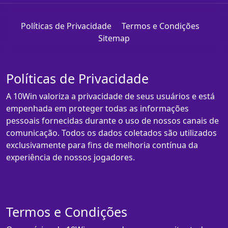
Políticas de Privacidade
Termos e Condições
Sitemap
Políticas de Privacidade
A 10Win valoriza a privacidade de seus usuários e está
empenhada em proteger todas as informações
pessoais fornecidas durante o uso de nossos canais de
comunicação. Todos os dados coletados são utilizados
exclusivamente para fins de melhoria contínua da
experiência de nossos jogadores.
Termos e Condições