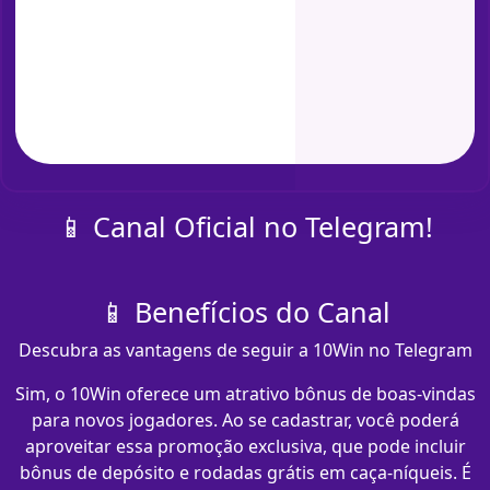
📱 Canal Oficial no Telegram!
📱 Benefícios do Canal
Descubra as vantagens de seguir a 10Win no Telegram
Sim, o 10Win oferece um atrativo bônus de boas-vindas
para novos jogadores. Ao se cadastrar, você poderá
aproveitar essa promoção exclusiva, que pode incluir
bônus de depósito e rodadas grátis em caça-níqueis. É