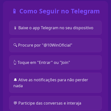
📱 Como Seguir no Telegram
📱 Baixe o app Telegram no seu dispositivo
🔍 Procure por "@10WinOficial"
👆 Toque em "Entrar" ou "Join"
🔔 Ative as notificações para não perder
nada
💬 Participe das conversas e interaja