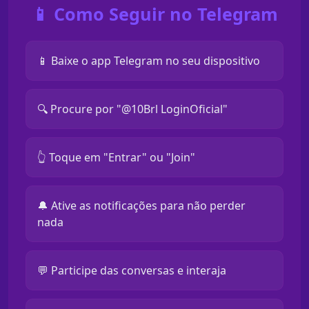
📱 Como Seguir no Telegram
📱 Baixe o app Telegram no seu dispositivo
🔍 Procure por "@10Brl LoginOficial"
👆 Toque em "Entrar" ou "Join"
🔔 Ative as notificações para não perder
nada
💬 Participe das conversas e interaja