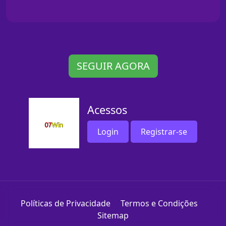
SEGUIR AGORA
Acessos
Login
Registrar-se
Políticas de Privacidade
Termos e Condições
Sitemap