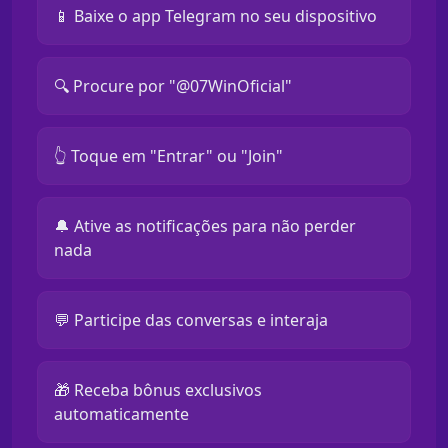
📱 Baixe o app Telegram no seu dispositivo
🔍 Procure por "@07WinOficial"
👆 Toque em "Entrar" ou "Join"
🔔 Ative as notificações para não perder
nada
💬 Participe das conversas e interaja
🎁 Receba bônus exclusivos
automaticamente