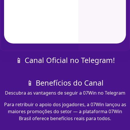
📱 Canal Oficial no Telegram!
📱 Benefícios do Canal
Descubra as vantagens de seguir a 07Win no Telegram
Para retribuir o apoio dos jogadores, a 07Win lançou as
maiores promoções do setor — a plataforma 07Win
Brasil oferece benefícios reais para todos.