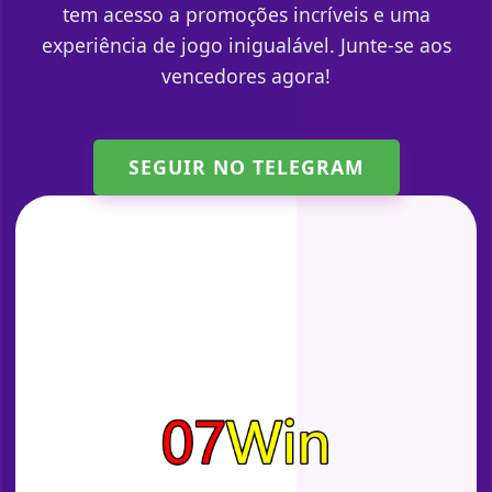
tem acesso a promoções incríveis e uma
experiência de jogo inigualável. Junte-se aos
vencedores agora!
SEGUIR NO TELEGRAM