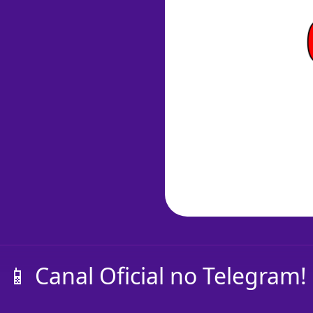
📱 Canal Oficial no Telegram!