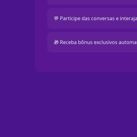
💬 Participe das conversas e interaj
🎁 Receba bônus exclusivos autom