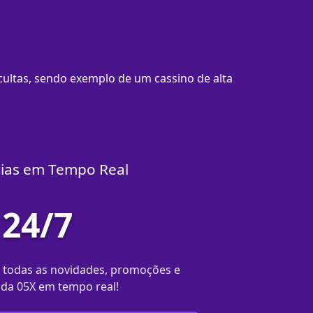
cultas, sendo exemplo de um cassino de alta
cias em Tempo Real
24/7
e todas as novidades, promoções e
 da 05X em tempo real!