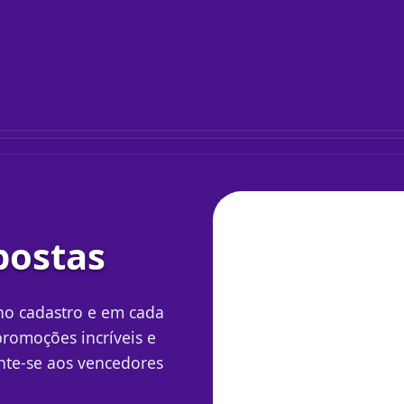
postas
no cadastro e em cada
promoções incríveis e
unte-se aos vencedores