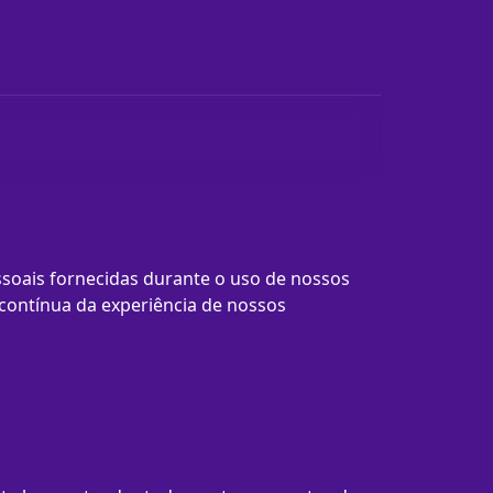
ssoais fornecidas durante o uso de nossos
 contínua da experiência de nossos