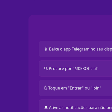
📱 Baixe o app Telegram no seu disp
🔍 Procure por "@05XOficial"
👆 Toque em "Entrar" ou "Join"
🔔 Ative as notificações para não p